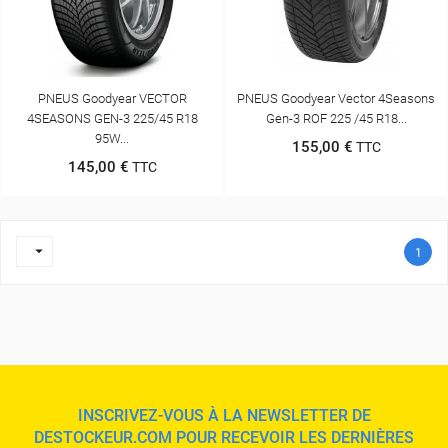
PNEUS Goodyear VECTOR
PNEUS Goodyear Vector 4Seasons
4SEASONS GEN-3 225/45 R18
Gen-3 ROF 225 /45 R18...
95W...
155,00 €
TTC
145,00 €
TTC

1
INSCRIVEZ-VOUS À LA NEWSLETTER DE
DESTOCKEUR.COM POUR RECEVOIR LES DERNIÈRES