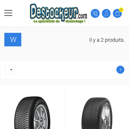
0
W
Il y a 2 produits.

1