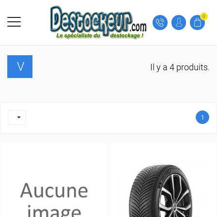
0
V
Il y a 4 produits.

1