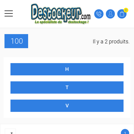
0
100
Il y a 2 produits.
H
T
V

1