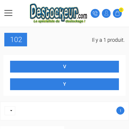
0
102
Il y a 1 produit.
V
Y

1