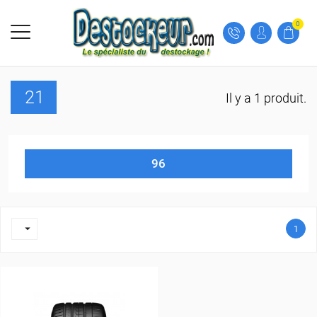
0
21
Il y a 1 produit.
96

1