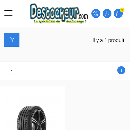
0
Y
Il y a 1 produit.

1