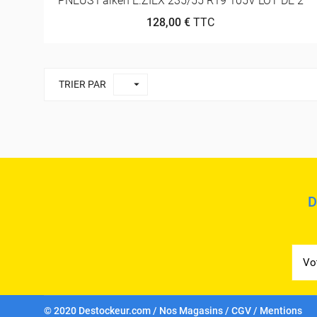
PNEUS Falken E.ZIEX 235/55 R19 105V LOT DE 2
128,00 €
TTC

TRIER PAR
D
© 2020 Destockeur.com /
Nos Magasins
/
CGV
/
Mentions