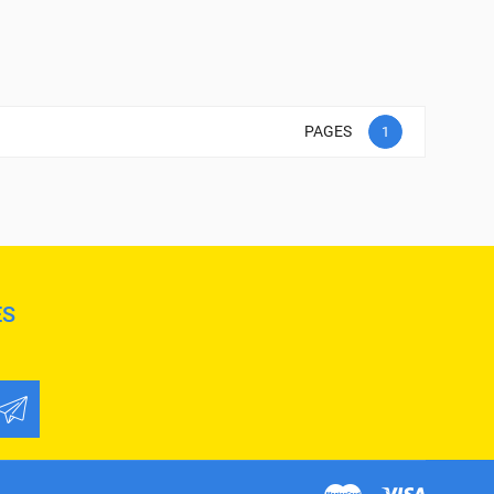
PAGES
1
ES