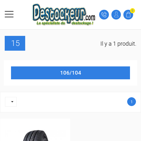
0
15
Il y a 1 produit.
106/104

1