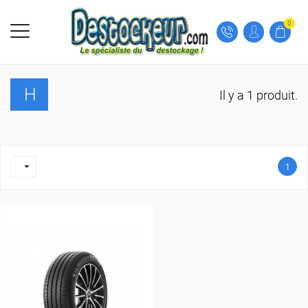
0
H
Il y a 1 produit.

1