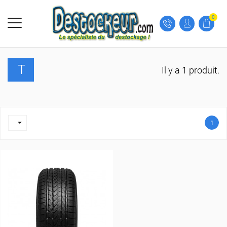
0
T
Il y a 1 produit.

1