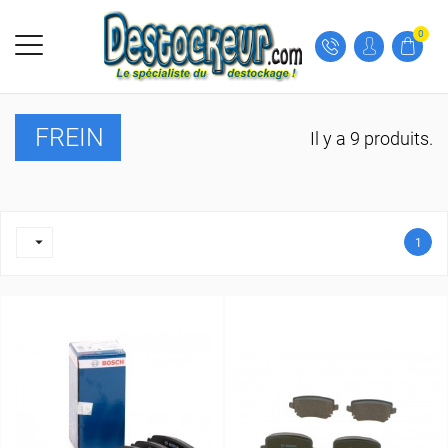
0
FREIN
Il y a 9 produits.

1