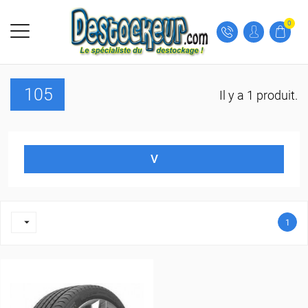
0
105
Il y a 1 produit.
V

1